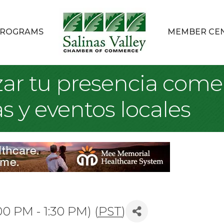
ROGRAMS
MEMBER CE
r tu presencia comer
s y eventos locales
0 PM - 1:30 PM) (
PST
)